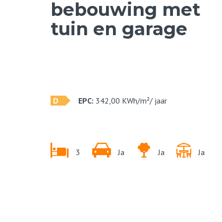
bebouwing met
tuin en garage
D
EPC:
342,00
KWh/m²/
jaar
3
Ja
Ja
Ja