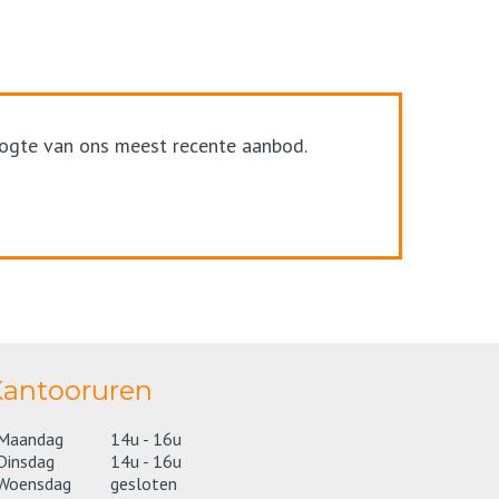
hoogte van ons meest recente aanbod.
antooruren
Maandag
14u - 16u
Dinsdag
14u - 16u
Woensdag
gesloten