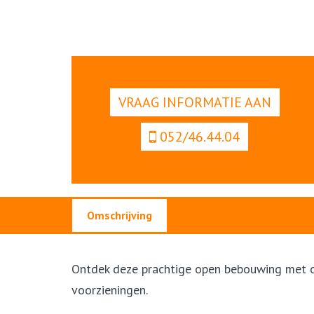
VRAAG INFORMATIE AAN
052/46.44.04
Omschrijving
Omschrijving
Ontdek deze prachtige open bebouwing met op
voorzieningen.