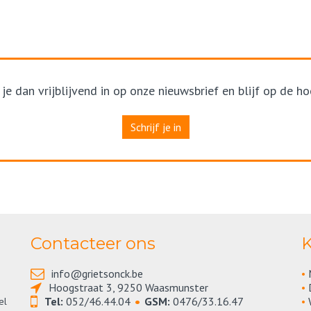
 je dan vrijblijvend in op onze nieuwsbrief en blijf op de 
Schrijf je in
Contacteer ons
K
info@grietsonck.be
•
Hoogstraat 3, 9250 Waasmunster
•
•
Tel:
052/46.44.04
GSM:
0476/33.16.47
•
el