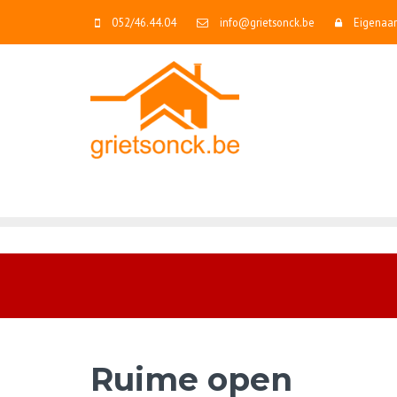
052/46.44.04
info@grietsonck.be
Eigenaar
Ruime open