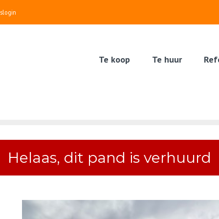
slogin
Te koop
Te huur
Ref
Helaas, dit pand is verhuurd